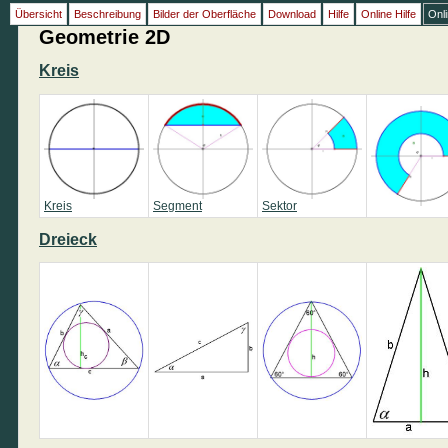
Übersicht
Beschreibung
Bilder der Oberfläche
Download
Hilfe
Online Hilfe
Onl
Geometrie 2D
Kreis
Kreis
Segment
Sektor
Dreieck