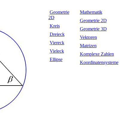
Geometrie
Mathematik
2D
Geometrie 2D
Kreis
Geometrie 3D
Dreieck
Vektoren
Viereck
Matrizen
Vieleck
Komplexe Zahlen
Ellipse
Koordinatensysteme