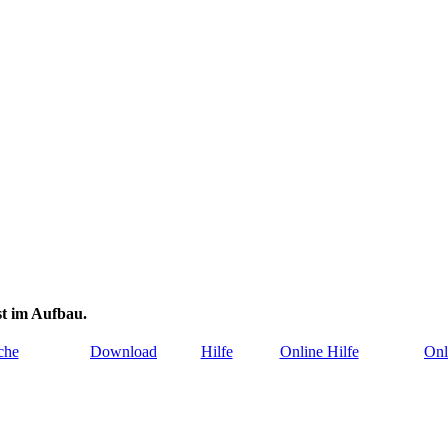
st im Aufbau.
che
Download
Hilfe
Online Hilfe
Onl