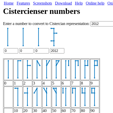
Home
Features
Screenshots
Download
Help
Online help
Onl
Cistercienser numbers
Enter a number to convert to Cistercian representation:
0
1
2
3
4
5
6
7
8
9
10
20
30
40
50
60
70
80
90