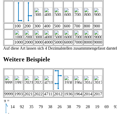
100
200
300
400
500
600
700
800
900
1000
2000
3000
4000
5000
6000
7000
8000
9000
Auf diese Art lassen sich 4 Dezimalstellen zusammmengefasst darst
Weitere Beispiele
9999
1993
2021
2022
4711
2012
1936
1964
2014
2017
π =
.